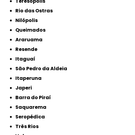
Teresópolis
Rio das Ostras
Nilópolis
Queimados
Araruama
Resende
Itaguaí
São Pedro da Aldeia
Itaperuna
Japeri
Barra do Piraí
Saquarema
Seropédica
Três Rios