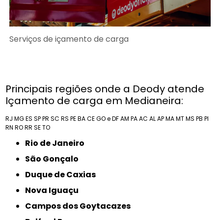
Serviços de içamento de carga
Principais regiões onde a Deody atende
Içamento de carga em Medianeira:
RJ
MG
ES
SP
PR
SC
RS
PE
BA
CE
GO e DF
AM
PA
AC
AL
AP
MA
MT
MS
PB
PI
RN
RO
RR
SE
TO
Rio de Janeiro
São Gonçalo
Duque de Caxias
Nova Iguaçu
Campos dos Goytacazes