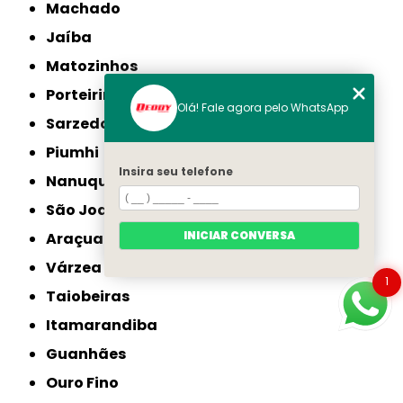
Machado
Jaíba
Matozinhos
Porteirinha
Olá! Fale agora pelo WhatsApp
Sarzedo
Piumhi
Insira seu telefone
Nanuque
São Joaquim de Bicas
INICIAR CONVERSA
Araçuaí
Várzea da Palma
1
Taiobeiras
Itamarandiba
Guanhães
Ouro Fino