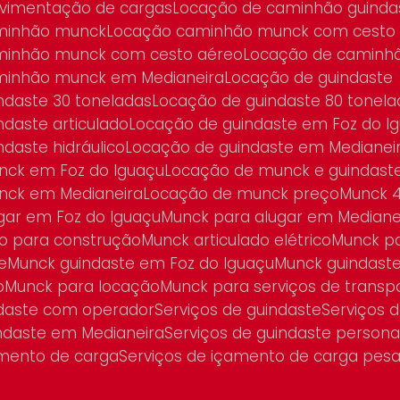
vimentação de cargas
Locação de caminhão guinda
aminhão munck
Locação caminhão munck com cesto
minhão munck com cesto aéreo
Locação de caminh
minhão munck em Medianeira
Locação de guindaste
ndaste 30 toneladas
Locação de guindaste 80 tonel
ndaste articulado
Locação de guindaste em Foz do I
ndaste hidráulico
Locação de guindaste em Medianei
nck em Foz do Iguaçu
Locação de munck e guindast
nck em Medianeira
Locação de munck preço
Munck 
ugar em Foz do Iguaçu
Munck para alugar em Mediane
ado para construção
Munck articulado elétrico
Munck p
e
Munck guindaste em Foz do Iguaçu
Munck guindast
o
Munck para locação
Munck para serviços de transp
indaste com operador
Serviços de guindaste
Serviços
indaste em Medianeira
Serviços de guindaste persona
amento de carga
Serviços de içamento de carga pes