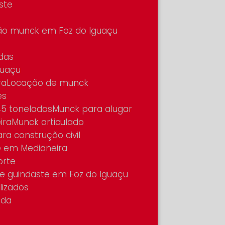
ste
ão munck em Foz do Iguaçu
adas
guaçu
ra
Locação de munck
es
45 toneladas
Munck para alugar
ira
Munck articulado
ara construção civil
e em Medianeira
orte
 de guindaste em Foz do Iguaçu
lizados
ada