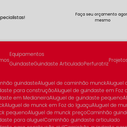
Faça seu orçamento ago
ecialistas!
mesmo
Equipamentos
omos
Projeto
Guindaste
Guindaste Articulado
Perfuratriz
minhão guindaste
Aluguel de caminhão munck
Aluguel
ndaste para construção
Aluguel de guindaste em Foz 
ndaste em Medianeira
Aluguel de guindaste pequeno
ck
Aluguel de munck em Foz do Iguaçu
Aluguel de m
nck pequeno
Aluguel de munck preço
Caminhão guind
daste para aluguel
Caminhão guindaste articulado