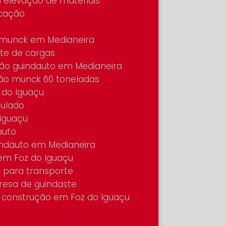
 elevação de materiais
ocação
 munck em Medianeira
rte de cargas
hão guindauto em Medianeira
ão munck 60 toneladas
 do Iguaçu
culado
Iguaçu
auto
ndauto em Medianeira
em Foz do Iguaçu
 para transporte
resa de guindaste
 construção em Foz do Iguaçu