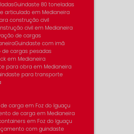
eladas
Guindaste 80 toneladas
te articulado em Medianeira
ara construção civil
onstrução civil em Medianeira
evação de cargas
aneira
Guindaste com imã
o de cargas pesadas
nck em Medianeira
ste para obra em Medianeira
Guindaste para transporte
a
 de carga em Foz do Iguaçu
ento de carga em Medianeira
containers em Foz do Iguaçu
Içamento com guindaste