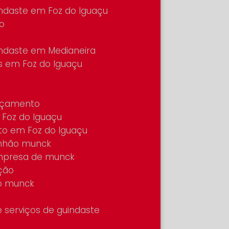
indaste em Foz do Iguaçu
ão
indaste em Medianeira
s em Foz do Iguaçu
 içamento
Foz do Iguaçu
to em Foz do Iguaçu
inhão munck
mpresa de munck
ção
ão munck
 serviços de guindaste