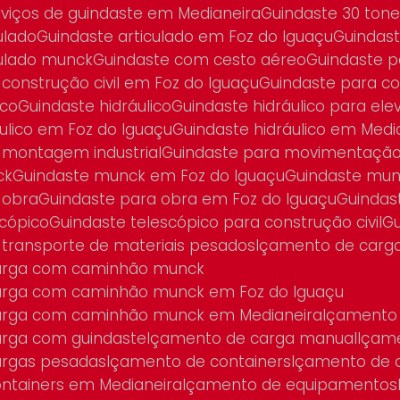
rviços de guindaste em Medianeira
Guindaste 30 ton
culado
Guindaste articulado em Foz do Iguaçu
Guindas
iculado munck
Guindaste com cesto aéreo
Guindaste p
 construção civil em Foz do Iguaçu
Guindaste para c
ico
Guindaste hidráulico
Guindaste hidráulico para el
áulico em Foz do Iguaçu
Guindaste hidráulico em Medi
a montagem industrial
Guindaste para movimentaçã
ck
Guindaste munck em Foz do Iguaçu
Guindaste mu
 obra
Guindaste para obra em Foz do Iguaçu
Guinda
scópico
Guindaste telescópico para construção civil
a transporte de materiais pesados
Içamento de carg
arga com caminhão munck
arga com caminhão munck em Foz do Iguaçu
arga com caminhão munck em Medianeira
Içamento
arga com guindaste
Içamento de carga manual
Içam
argas pesadas
Içamento de containers
Içamento de 
ntainers em Medianeira
Içamento de equipamentos