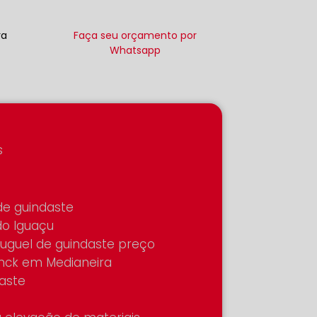
ra
Faça seu orçamento por
Whatsapp
s
 de guindaste
do Iguaçu
Aluguel de guindaste preço
unck em Medianeira
aste