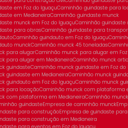
daste para construção civil
Caminhão guindaste para
daste em Foz do Iguaçu
Caminhão guindaste para l
daste em Medianeira
Caminhão guindaste munck
ndaste munck em Foz do Iguaçu
Caminhão guindaste
daste para obras
Caminhão guindaste para transpo
dauto
Caminhão guindauto em Foz do Iguaçu
Camin
ndauto munck
Caminhão munck 45 toneladas
Caminh
ck para alugar
Caminhão munck para alugar em Foz
ck para alugar em Medianeira
Caminhão munck arti
ck guindaste
Caminhão munck guindaste em Foz do 
ck guindaste em Medianeira
Caminhão munck guind
ck guindauto em Foz do Iguaçu
Caminhão munck gui
ck para locação
Caminhão munck com plataforma 
ck com plataforma em Medianeira
Caminhão munck
minhão guindaste
Empresa de caminhão munck
Emp
indaste para construção
Empresa de guindaste para
indaste para construção em Medianeira
indaste para eventos em Foz do Iguaçu