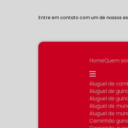
Entre em contato com um de nossos esp
Home
Quem s
Aluguel de ca
Aluguel de gui
Aluguel de gui
Aluguel de mun
Aluguel de mu
Caminhão guin