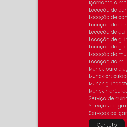
Içamento e mo
Locação de c
Locação de ca
Locação de ca
Locação de gui
Locação de gui
Locação de gui
Locação de mu
Locação de mu
Munck para al
Munck articul
Munck guindast
Munck hidráulic
Serviço de gu
Serviços de gu
Serviços de iç
Contato