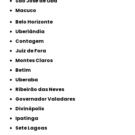
São José de Ubá
Macuco
Belo Horizonte
Uberlândia
Contagem
Juiz de Fora
Montes Claros
Betim
Uberaba
Ribeirão das Neves
Governador Valadares
Divinópolis
Ipatinga
Sete Lagoas