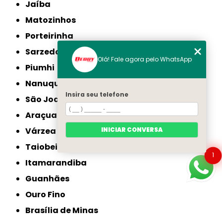
Jaíba
Matozinhos
Porteirinha
Sarzedo
Olá! Fale agora pelo WhatsApp
Piumhi
Nanuque
Insira seu telefone
São Joaquim de Bicas
Araçuaí
INICIAR CONVERSA
Várzea da Palma
Taiobeiras
1
Itamarandiba
Guanhães
Ouro Fino
Brasília de Minas