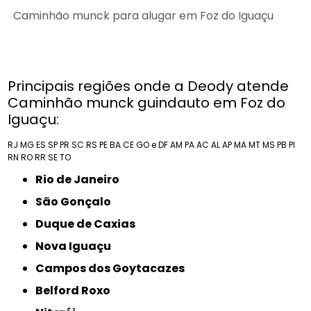
Caminhão munck para alugar em Foz do Iguaçu
Principais regiões onde a Deody atende
Caminhão munck guindauto em Foz do
Iguaçu:
RJ
MG
ES
SP
PR
SC
RS
PE
BA
CE
GO e DF
AM
PA
AC
AL
AP
MA
MT
MS
PB
PI
RN
RO
RR
SE
TO
Rio de Janeiro
São Gonçalo
Duque de Caxias
Nova Iguaçu
Campos dos Goytacazes
Belford Roxo