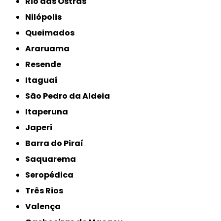
Rio das Ostras
Nilópolis
Queimados
Araruama
Resende
Itaguaí
São Pedro da Aldeia
Itaperuna
Japeri
Barra do Piraí
Saquarema
Seropédica
Três Rios
Valença