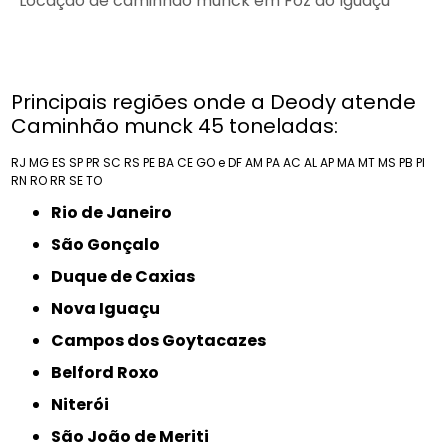
Locação de caminhão munck em Foz do Iguaçu
Principais regiões onde a Deody atende
Caminhão munck 45 toneladas:
RJ
MG
ES
SP
PR
SC
RS
PE
BA
CE
GO e DF
AM
PA
AC
AL
AP
MA
MT
MS
PB
PI
RN
RO
RR
SE
TO
Rio de Janeiro
São Gonçalo
Duque de Caxias
Nova Iguaçu
Campos dos Goytacazes
Belford Roxo
Niterói
São João de Meriti