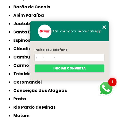
Barão de Cocais
Além Paraíba
Juatuba
Olá! Fale agora pelo WhatsApp
Santa Bárbara
Espinosa
Cláudio
Insira seu telefone
Cambuí
Carmo do Paranaíba
INICIAR CONVERSA
Três Marias
Coromandel
1
Conceição das Alagoas
Prata
Rio Pardo de Minas
Mutum