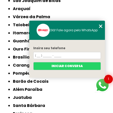
São Joaquim de Bicas
Araçuaí
Várzea da Palma
Taiobeiras
Olá! Fale agora pelo WhatsApp
Itamarandiba
Guanhães
Insira seu telefone
Ouro Fino
Brasília de Minas
Carangola
INICIAR CONVERSA
Pompéu
1
Barão de Cocais
Além Paraíba
Juatuba
Santa Bárbara