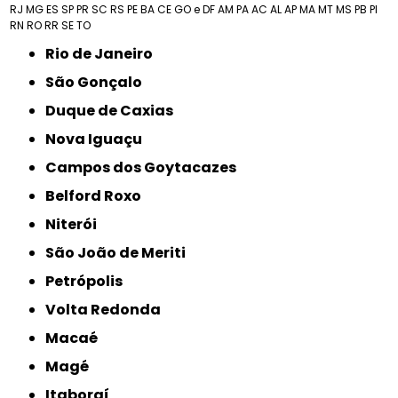
RJ
MG
ES
SP
PR
SC
RS
PE
BA
CE
GO e DF
AM
PA
AC
AL
AP
MA
MT
MS
PB
PI
RN
RO
RR
SE
TO
Rio de Janeiro
São Gonçalo
Duque de Caxias
Nova Iguaçu
Campos dos Goytacazes
Belford Roxo
Niterói
São João de Meriti
Petrópolis
Volta Redonda
Macaé
Magé
Itaboraí